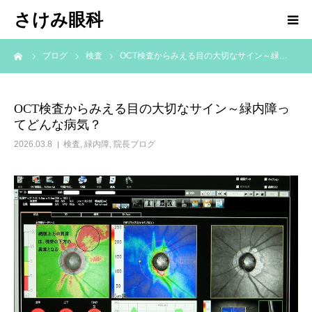
さけみ眼科
ーム
ブログ
検査
OCT検査からみえる目の大切なサイン～緑…
ホーム
当院について
OCT検査からみえる目の大切なサイン～緑内障っ
てどんな病気？
診療科目
2026.03.8
検査
,
緑内障
,
院長ブログ
アクセス
お知らせ
院長ブログ
求人情報