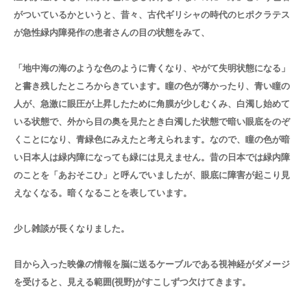
がついているかというと、昔々、古代ギリシャの時代のヒポクラテス
が急性緑内障発作の患者さんの目の状態をみて、
「地中海の海のような色のように青くなり、やがて失明状態になる」
と書き残したところからきています。瞳の色が薄かったり、青い瞳の
人が、急激に眼圧が上昇したために角膜が少しむくみ、白濁し始めて
いる状態で、外から目の奥を見たとき白濁した状態で暗い眼底をのぞ
くことになり、青緑色にみえたと考えられます。なので、瞳の色が暗
い日本人は緑内障になっても緑には見えません。昔の日本では緑内障
のことを「あおそこひ」と呼んでいましたが、眼底に障害が起こり見
えなくなる。暗くなることを表しています。
少し雑談が長くなりました。
目から入った映像の情報を脳に送るケーブルである視神経がダメージ
を受けると、見える範囲(視野)がすこしずつ欠けてきます。