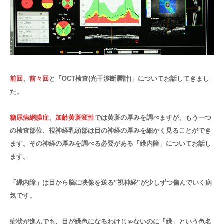
前回
、
前々回
と「OCT検査(光干渉断層計)」についてお話してきまし
た。
糖尿病網膜症
、
加齢黄斑変性
では黄斑の厚みを調べますが、もう一つ
の検査部位、視神経乳頭部は目の神経の厚みを細かく見ることができ
ます。その神経の厚みを調べる必要がある「緑内障」についてお話し
ます。
「緑内障」は目から脳に映像を送る”視神経”が少しずつ傷んでいく病
気です。
症状が進んでも、目が緑色になるわけじゃないのに「緑」という色名