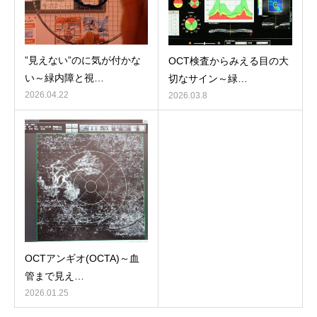
”見えない”のに気が付かな
OCT検査からみえる目の大
い～緑内障と視…
切なサイン～緑…
2026.04.22
2026.03.8
OCTアンギオ(OCTA)～血
管まで見え…
2026.01.25