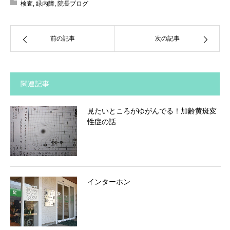
検査
,
緑内障
,
院長ブログ
前の記事
次の記事
関連記事
見たいところがゆがんでる！加齢黄斑変
性症の話
インターホン