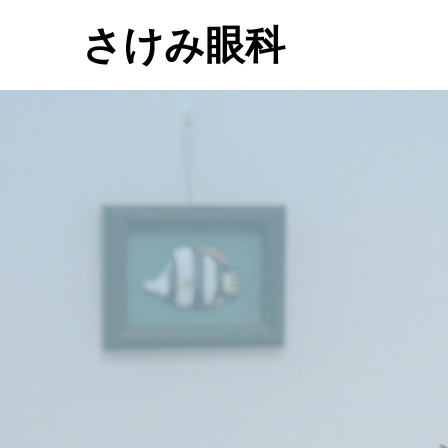
さけみ眼科