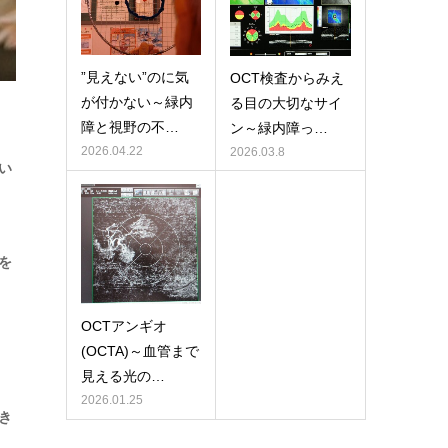
”見えない”のに気
OCT検査からみえ
が付かない～緑内
る目の大切なサイ
障と視野の不…
ン～緑内障っ…
2026.04.22
2026.03.8
い
を
OCTアンギオ
(OCTA)～血管まで
見える光の…
2026.01.25
き