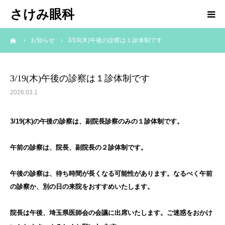
さけみ眼科
ーム
お知らせ
3/19(木)午後の診察は１診体制です
ホーム
当院について
3/19(木)午後の診察は１診体制です
2026.03.1
診療科目
3/19(木)の午後の診察は、副院長診察のみの１診体制です。
アクセス
午前の診察は、院長、副院長の２診体制です。
お知らせ
午後の診察は、待ち時間が長くなる可能性があります。なるべく午前
院長ブログ
の診察か、別の日の来院をおすすめいたします。
院長は午後、埼玉県医師会の会議に出席いたします。ご迷惑をおかけ
求人情報