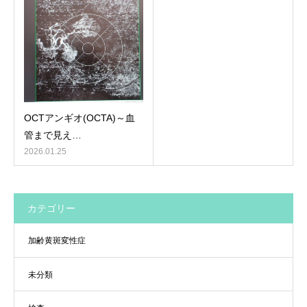
OCTアンギオ(OCTA)～血
管まで見え…
2026.01.25
カテゴリー
加齢黄斑変性症
未分類