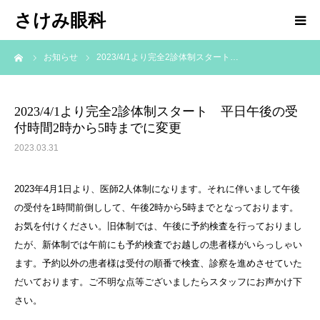
さけみ眼科
ーム
お知らせ
2023/4/1より完全2診体制スタート…
ホーム
当院について
2023/4/1より完全2診体制スタート 平日午後の受
付時間2時から5時までに変更
診療科目
2023.03.31
アクセス
2023年4月1日より、医師2人体制になります。それに伴いまして午後
の受付を1時間前倒しして、午後2時から5時までとなっております。
お知らせ
お気を付けください。旧体制では、午後に予約検査を行っておりまし
たが、新体制では午前にも予約検査でお越しの患者様がいらっしゃい
ます。予約以外の患者様は受付の順番で検査、診察を進めさせていた
院長ブログ
だいております。ご不明な点等ございましたらスタッフにお声かけ下
さい。
求人情報