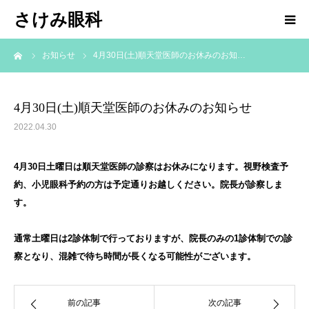
さけみ眼科
ーム
お知らせ
4月30日(土)順天堂医師のお休みのお知…
ホーム
当院について
4月30日(土)順天堂医師のお休みのお知らせ
2022.04.30
診療科目
4月30日土曜日は順天堂医師の診察はお休みになります。視野検査予
アクセス
約、小児眼科予約の方は予定通りお越しください。院長が診察しま
す。
お知らせ
通常土曜日は2診体制で行っておりますが、院長のみの1診体制での診
院長ブログ
察となり、混雑で待ち時間が長くなる可能性がございます。
求人情報
前の記事
次の記事