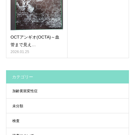
OCTアンギオ(OCTA)～血
管まで見え…
2026.01.25
カテゴリー
加齢黄斑変性症
未分類
検査