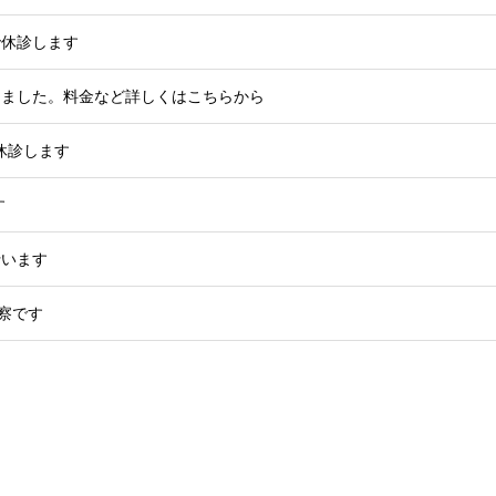
みで休診します
りました。料金など詳しくはこちらから
は休診します
す
行います
診察です