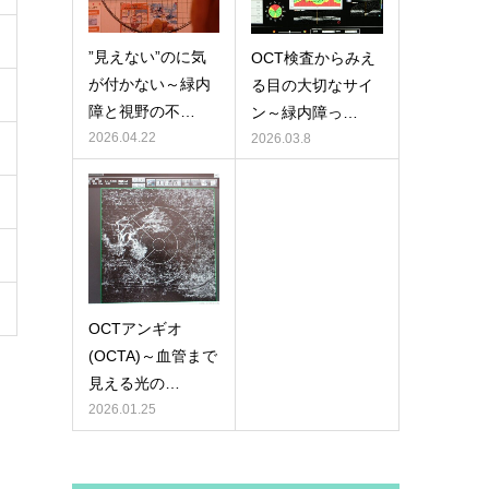
”見えない”のに気
OCT検査からみえ
が付かない～緑内
る目の大切なサイ
障と視野の不…
ン～緑内障っ…
2026.04.22
2026.03.8
OCTアンギオ
(OCTA)～血管まで
見える光の…
2026.01.25