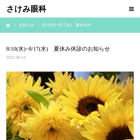
さけみ眼科
ーム
お知らせ
8/10(水)~8/17(水) 夏休み休…
ホーム
当院について
8/10(水)~8/17(水) 夏休み休診のお知らせ
2022.06.14
診療科目
アクセス
お知らせ
院長ブログ
求人情報