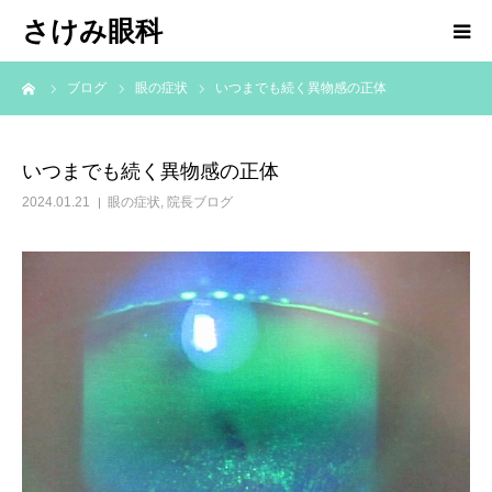
さけみ眼科
ーム
ブログ
眼の症状
いつまでも続く異物感の正体
ホーム
当院について
いつまでも続く異物感の正体
2024.01.21
眼の症状
,
院長ブログ
診療科目
アクセス
お知らせ
院長ブログ
求人情報