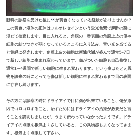
眼科の診察を受けた後に
が黄色くなっている経験がありませんか？
この黄色い液体の正体はフルオレセインという蛍光色素で麻酔の薬に
混ぜて検査します。目に入れると、角膜の一番表面の角膜上皮の傷や
細胞の結びつきが弱くなっているところに入り込み、青い光を当てる
と黄緑に発光します。角膜上皮の細胞は新陳代謝が盛んで通常5~7日
で新しい細胞に生まれ変わっています。傷がついた細胞も自己修復し
通常1～4週間で新しい細胞に生まれ変わります。という事はたとえ異
物を診察の時にとっても傷は新しい細胞に生まれ変わるまで目の表面
に存在し続けます。
その方には診察の時にドライアイで目に傷が出来ていること、傷が原
因でゴロゴロすること、治すためにはドライアイの治療が必要だと言
うことを説明しましたが、うまく伝わっていなかったようです。ドラ
イアイの点眼を根気よくさしていると、この異物感もよくなってきま
す。根気よく点眼して下さい。