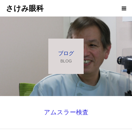
さけみ眼科
ホーム
当院について
ブログ
診療科目
BLOG
アクセス
お知らせ
院長ブログ
アムスラー検査
求人情報