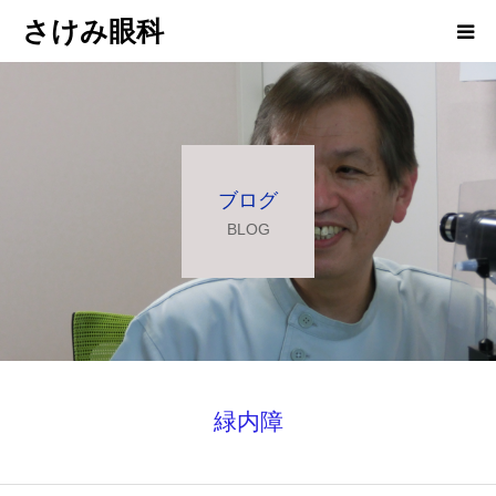
さけみ眼科
ホーム
当院について
ブログ
診療科目
BLOG
アクセス
お知らせ
院長ブログ
緑内障
求人情報